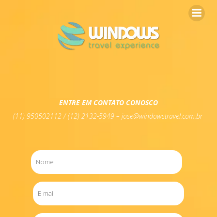
ENTRE EM CONTATO CONOSCO
(11) 950502112 / (12) 2132-5949 – jose@windowstravel.com.br